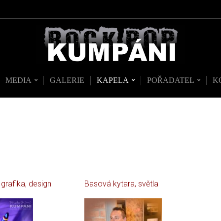
MEDIA
GALERIE
KAPELA
POŘADATEL
K
, grafika, design
Basová kytara, světla