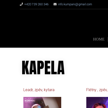
+420 739 260 346
info.kumpani@gmail.com
HOME
KAPELA
Leadr, zpěv, kytara
Flétny , zpěv